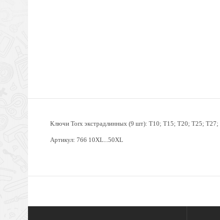
Ключи Torx экстрадлинных (9 шт):
T10; T15; T20; T25; T27;
Артикул: 766 10XL...5
0XL