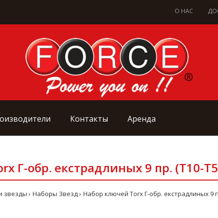
О НАС
ДО
оизводители
Контакты
Аренда
x Г-обр. екстрадлиных 9 пр. (Т10-Т5
и звезды
Наборы Звезд
Набор ключей Torx Г-обр. екстрадлиных 9 пр