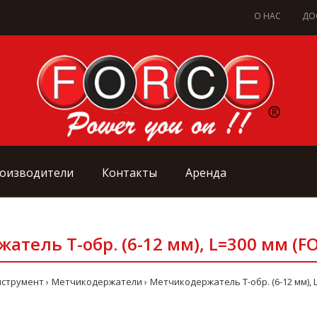
О НАС
ДО
оизводители
Контакты
Аренда
тель Т-обр. (6-12 мм), L=300 мм (F
нструмент
Метчикодержатели
Метчикодержатель Т-обр. (6-12 мм), 