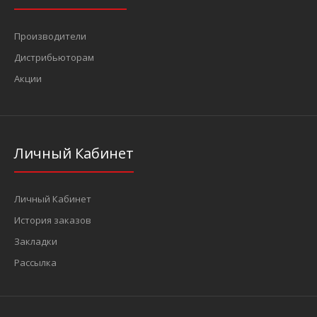
Производители
Дистрибьюторам
Акции
Набор секреток на литые диски 5 пр. (М12х1.5RH) (FORCE
Личный Кабинет
644405)
554 грн.
Личный Кабинет
История заказов
Закладки
Рассылка
Секретки M12 х 1.5RH..