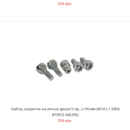
556 грн.
Размеры: M12x1.5RHДлина: 21 ммКоличество: 5 шт..
Набор секреток на литые диски 5 пр., L=30 мм (M14 x 1.5RH)
(FORCE 645305)
556 грн.
Набор секреток на литые диски 5 пр., L=28 мм (M12 x 1.5RH)
(FORCE 645205)