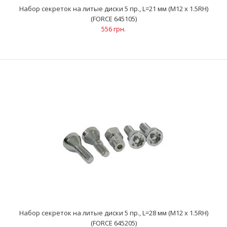
Набор секреток на литые диски 5 пр., L=21 мм (M12 x 1.5RH)
(FORCE 645105)
Размеры: М12х1.5RHКоличество: 20 шт..
556 грн.
Набор секреток на литые диски 5 пр., L=21 мм (M12 x 1.5RH)
(FORCE 645105)
556 грн.
Набор секреток на литые диски 5 пр., L=28 мм (M12 x 1.5RH)
(FORCE 645205)