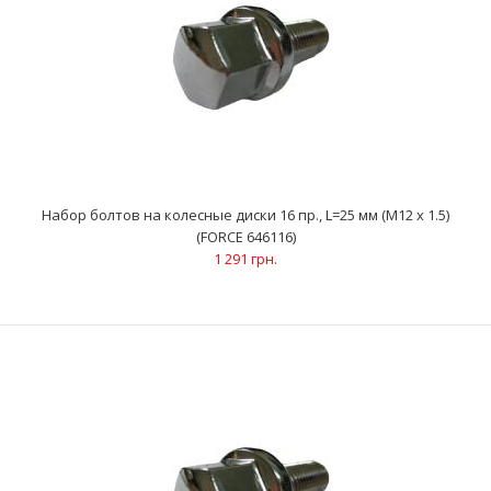
Набор болтов на колесные диски 16 пр., L=25 мм (M12 x 1.5)
Набор болтов на колесные диски 16 пр., L=25 мм (M12 x 1.5)
(FORCE 646116)
(FORCE 646116)
1 291 грн.
1 291 грн.
Размеры: M12x1.5Длина: 25 ммКоличество: 16 шт..