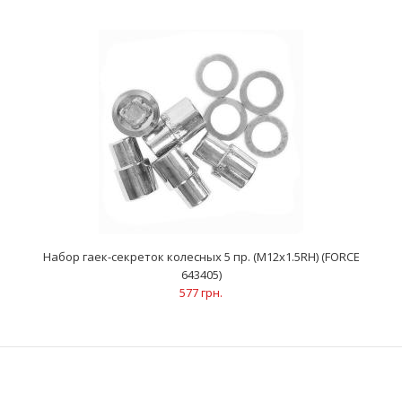
Набор секреток на литые диски 5 пр., L=30 мм (M14 x 1.5RH)
(FORCE 645305)
556 грн.
Размеры: M14x1.5RHДлина: 30 ммКоличество: 5 шт..
Набор гаек-секреток колесных 5 пр. (М12х1.5RH) (FORCE
643405)
577 грн.