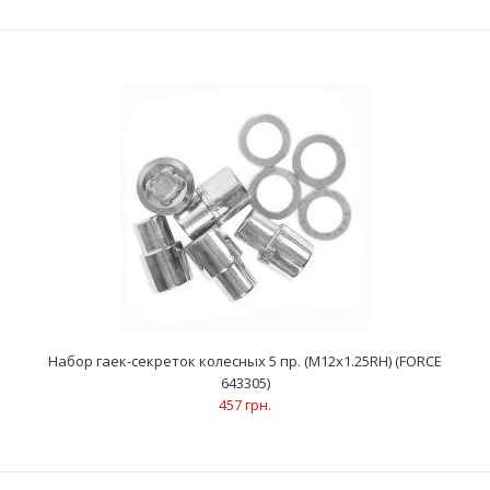
556 грн.
Размеры: M12x1.5RHДлина: 28 ммКоличество: 5 шт..
Набор гаек-секреток колесных 5 пр. (М12х1.25RH) (FORCE
643305)
457 грн.