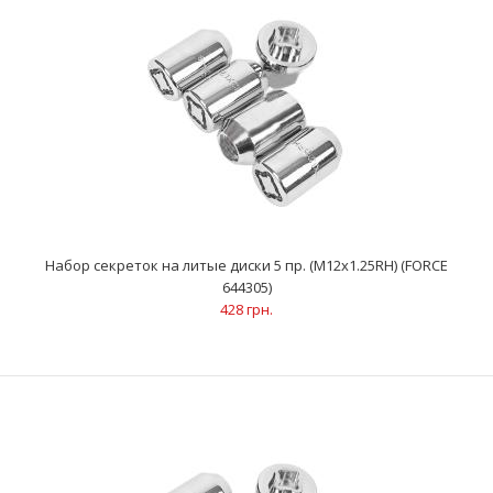
Набор гаек-секреток колесных 5 пр. (М12х1.25RH) (FORCE
643305)
457 грн.
Гайки-секретки М12 х 1.25RH..
Набор секреток на литые диски 5 пр. (М12х1.25RH) (FORCE
644305)
428 грн.