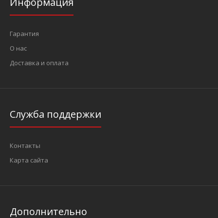
Информация
Гарантия
О нас
Доставка и оплата
Набор секреток на литые диски 5 пр. (М12х1.25RH) (FORCE
644305)
428 грн.
Служба поддержки
Контакты
Секретки M12 х 1.25RH..
Карта сайта
Дополнительно