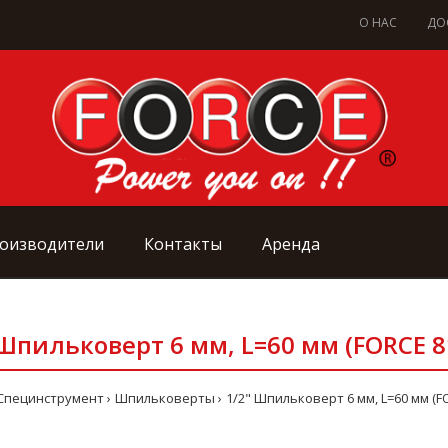
О НАС
ДО
оизводители
Контакты
Аренда
 Шпильковерт 6 мм, L=60 мм (FORCE 8
Специнструмент
Шпильковерты
1/2" Шпильковерт 6 мм, L=60 мм (F