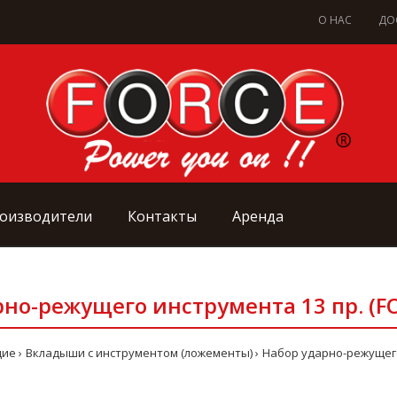
О НАС
ДО
оизводители
Контакты
Аренда
но-режущего инструмента 13 пр. (F
щие
Вкладыши с инструментом (ложементы)
Набор ударно-режущего 