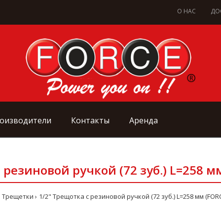
О НАС
ДО
оизводители
Контакты
Аренда
 резиновой ручкой (72 зуб.) L=258 м
Трещетки
1/2" Трещотка с резиновой ручкой (72 зуб.) L=258 мм (FOR