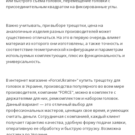
или быстрого съема головок, перемещение головки с
присоединительным квадратом на фиксированные углы.
Важно учитывать, при выборе трещотки, цена на
аналогичные изделия разных производителей может
существенно отличаться. На это в первую очередь влияет
материал из которого они изготовлены, а также точность и
соответствие геометрической конфигурации и параметрам
используемых комплектующих, плюс их функциональность и
универсальность.
Ремкомплект для трещотки 802307S (FORCE 802307S-P)
489 грн.
В интернет магазине «ForceUkraine»" купить трещотку для
головок в Украине, производства популярного во всем мире
производителя, компании "FORCE", можно в комплекте с
держателями для них, ремкомплектом и набором головок.
Данный вариант — это отличный выбор для
профессиональных мастеров, ценящих свое время, и умеющих
..
считать деньги. Сотрудничая с компанией, каждый клиент
получает гарантию качества, удобную форму подачи заявки,
оперативную ее обработку и быструю отгрузку. Возможна
доставка по Украине.