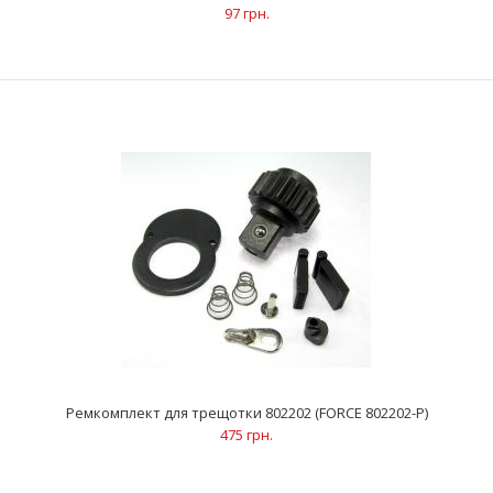
97 грн.
..
Ремкомплект для трещотки 802202 (FORCE 802202-P)
475 грн.
3/4" Пластиковый держатель трещоток L=137 мм (FORCE
PI8036)