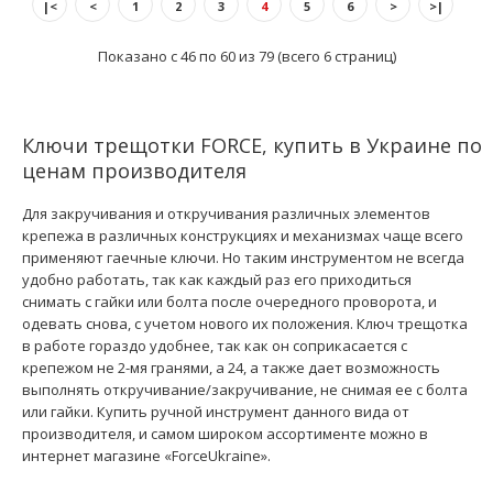
|<
<
1
2
3
4
5
6
>
>|
Показано с 46 по 60 из 79 (всего 6 страниц)
Ключи трещотки FORCE, купить в Украине по
ценам производителя
Ремкомплект для трещотки 80225 (FORCE 80225-P)
Для закручивания и откручивания различных элементов
254 грн.
крепежа в различных конструкциях и механизмах чаще всего
применяют гаечные ключи. Но таким инструментом не всегда
удобно работать, так как каждый раз его приходиться
снимать с гайки или болта после очередного проворота, и
одевать снова, с учетом нового их положения. Ключ трещотка
в работе гораздо удобнее, так как он соприкасается с
..
крепежом не 2-мя гранями, а 24, а также дает возможность
выполнять откручивание/закручивание, не снимая ее с болта
или гайки. Купить ручной инструмент данного вида от
производителя, и самом широком ассортименте можно в
интернет магазине «ForceUkraine».