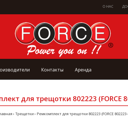
О НАС
ДО
оизводители
Контакты
Аренда
лект для трещотки 802223 (FORCE 8
лавная
Трещетки
Ремкомплект для трещотки 802223 (FORCE 802223-