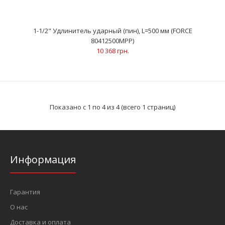
1-1/2" Удлинитель ударный (пин), L=500 мм (FORCE
80412500MPP)
10 368 грн.
Показано с 1 по 4 из 4 (всего 1 страниц)
Информация
1-1/2" Удлинитель ударный (пин), L=500 мм (FORCE
80412500MPP)
10 368 грн.
Гарантия
О нас
Доставка и оплата