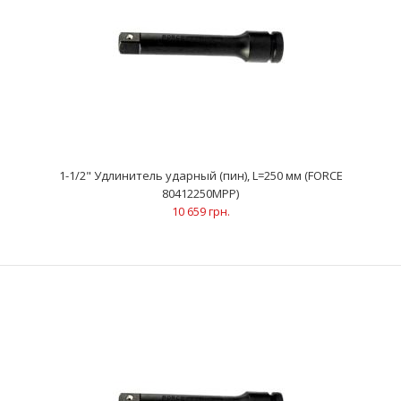
1-1/2" Удлинитель ударный (пин), L=250 мм (FORCE
1-1/2" Удлинитель ударный (пин), L=250 мм (FORCE
80412250MPP)
80412250MPP)
10 659 грн.
10 659 грн.
..