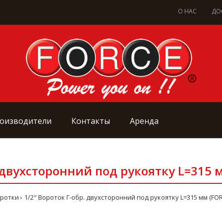
О НАС
ДО
оизводители
Контакты
Аренда
. двухсторонний под рукоятку L=315 
ротки
1/2" Вороток Г-обр. двухсторонний под рукоятку L=315 мм (FOR