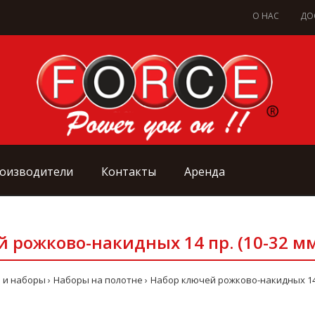
О НАС
ДО
оизводители
Контакты
Аренда
рожково-накидных 14 пр. (10-32 мм)
 и наборы
Наборы на полотне
Набор ключей рожково-накидных 14 пр.