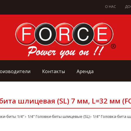
О НАС
ДО
оизводители
Контакты
Аренда
-бита шлицевая (SL) 7 мм, L=32 мм (F
ки-биты 1/4"
1/4" Головки-биты шлицевые (SL)
1/4" Головка-бита шл