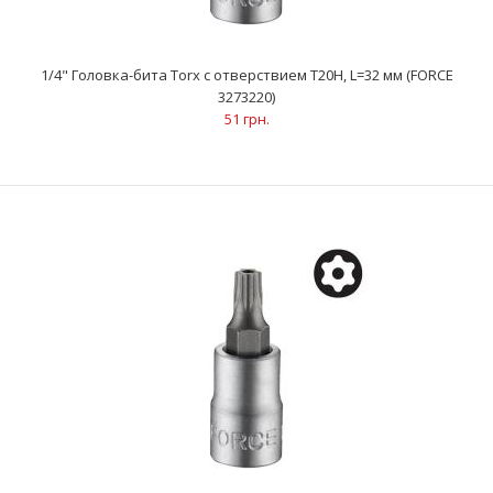
1/4" Головка-бита Torx с отверствием Т20Н, L=32 мм (FORCE
3273220)
..
51 грн.
1/4" Головка-бита Torx с отверствием Т20Н, L=32 мм (FORCE
3273220)