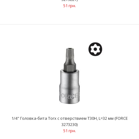
51 грн.
1/4" Головка-бита Torx с отверствием Т25Н, L=32 мм (FORCE
3273225)
51 грн.
..
1/4" Головка-бита Torx с отверствием Т30Н, L=32 мм (FORCE
3273230)
51 грн.