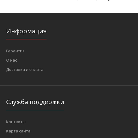
Информация
Гарантия
1/4" Головка-бита Torx с отверствием Т35Н, L=32 мм (FORCE
3273235)
О нас
51 грн.
Доставка и оплата
Служба поддержки
..
Контакты
Карта сайта