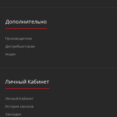
Дополнительно
Производители
Дистрибьюторам
Акции
1/4" Головка-бита Torx с отверствием Т40Н, L=32 мм (FORCE
3273240)
51 грн.
Личный Кабинет
..
Личный Кабинет
История заказов
Закладки