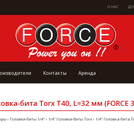
О НАС
ДО
оизводители
Контакты
Аренда
ловка-бита Torx Т40, L=32 мм (FORCE 
оры
Головки-биты 1/4"
1/4" Головки-биты Torx
1/4" Головка-бита To