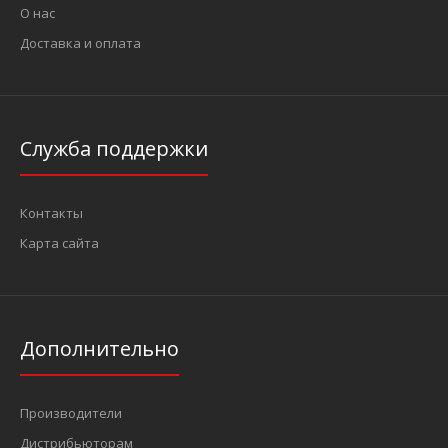
О нас
Доставка и оплата
..
Служба поддержки
Контакты
Карта сайта
Дополнительно
1/2" Головка шестигранная ударная, глубокая 34 мм, L=85 мм
Производители
(FORCE 4458534)
417 грн.
Дистрибьюторам