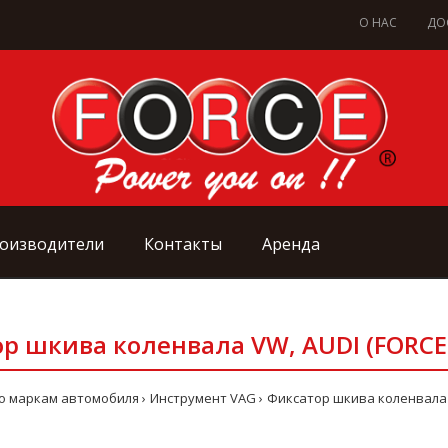
О НАС
ДО
оизводители
Контакты
Аренда
р шкива коленвала VW, AUDI (FORCE
о маркам автомобиля
Инструмент VAG
Фиксатор шкива коленвала V