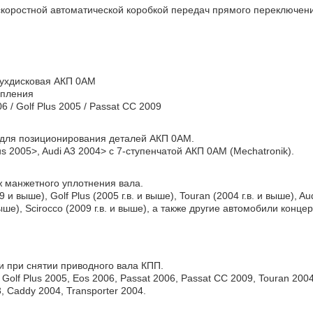
скоростной автоматической коробкой передач прямого переключен
вухдисковая АКП 0AM
епления
 / Golf Plus 2005 / Passat CC 2009
 для позиционирования деталей АКП 0AM.
s 2005>, Audi A3 2004> с 7-ступенчатой АКП 0AM (Mechatronik).
 манжетного уплотнения вала.
 и выше), Golf Plus (2005 г.в. и выше), Touran (2004 г.в. и выше), Aud
и выше), Scirocco (2009 г.в. и выше), а также другие автомобили ко
и при снятии приводного вала КПП.
6, Golf Plus 2005, Eos 2006, Passat 2006, Passat CC 2009, Touran 200
3, Caddy 2004, Transporter 2004.