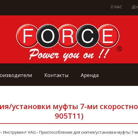
О НАС
ДО
оизводители
Контакты
Аренда
ия/установки муфты 7-ми скоростно
905T11)
Инструмент VAG
Приспособление для снятия/установки муфты 7-ми