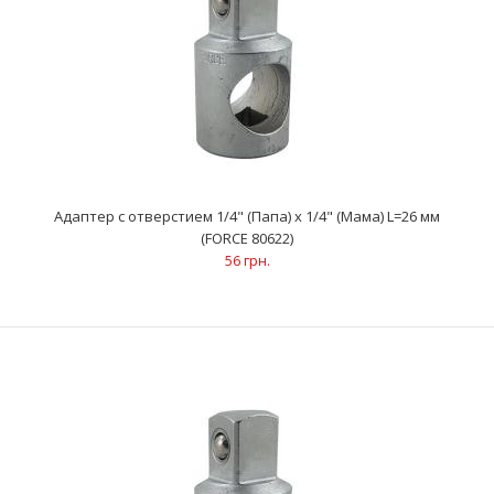
Адаптер с отверстием 1/4" (Папа) x 1/4" (Mама) L=26 мм (FORCE
Адаптер с отверстием 1/4" (Папа) x 1/4" (Mама) L=26 мм
80622)
(FORCE 80622)
56 грн.
56 грн.
..