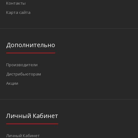
1/4" Адаптер с отверстием 1/4" (F) x 3/8" (M) L=35 мм (INFO
Контакты
20632 I)
131 грн.
Карта сайта
Дополнительно
..
Производители
Дистрибьюторам
Акции
Личный Кабинет
Личный Кабинет