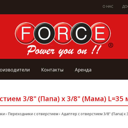
О НАС
ДО
оизводители
Контакты
Аренда
стием 3/8" (Папа) x 3/8" (Мама) L=35 
ики
Переходники с отверстием
Адаптер с отверстием 3/8" (Папа) x 3