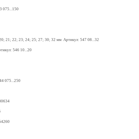
3 075...150
 20; 21; 22; 23; 24; 25; 27; 30; 32 мм Артикул: 547 08...32
тикул: 546 10...20
44 075...250
 80634
6
54260