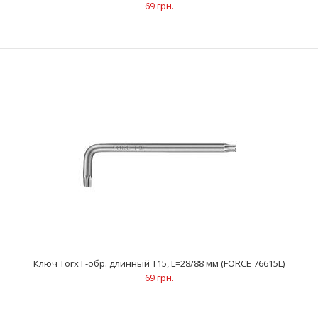
69 грн.
..
Ключ Torx Г-обр. длинный Т10, L=24/85 мм (FORCE 76610L)
69 грн.
Ключ Torx Г-обр. длинный Т15, L=28/88 мм (FORCE 76615L)
69 грн.