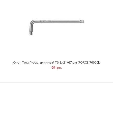
Ключ Torx Г-обр. длинный Т6, L=21/67 мм (FORCE 76606L)
Ключ Torx Г-обр. длинный Т6, L=21/67 мм (FORCE 76606L)
69 грн.
69 грн.
..