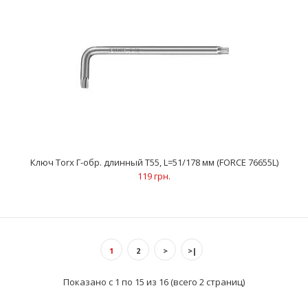
Ключ Torx Г-обр. длинный Т40, L=38/126 мм (FORCE 76640L)
81 грн.
..
Ключ Torx Г-обр. длинный Т55, L=51/178 мм (FORCE 76655L)
119 грн.
1
2
>
>|
Показано с 1 по 15 из 16 (всего 2 страниц)