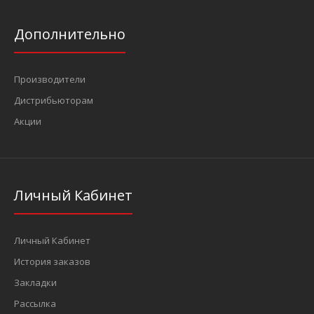
Дополнительно
Производители
Ключ Torx Г-обр. длинный Т50, L=42/160 мм (FORCE 76650L)
Дистрибьюторам
112 грн.
Акции
Личный Кабинет
..
Личный Кабинет
История заказов
Закладки
Рассылка