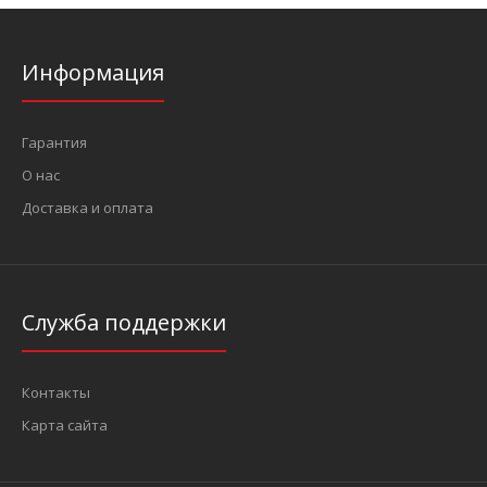
Информация
Ключ Torx Г-обр. длинный Т45, L=40/138 мм (FORCE 76645L)
94 грн.
Гарантия
О нас
Доставка и оплата
..
Служба поддержки
Контакты
Карта сайта