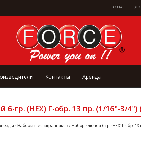
О НАС
ДО
оизводители
Контакты
Аренда
6-гр. (HEX) Г-обр. 13 пр. (1/16"-3/4")
звезды
Наборы шестигранников
Набор ключей 6-гр. (HEX) Г-обр. 13 п