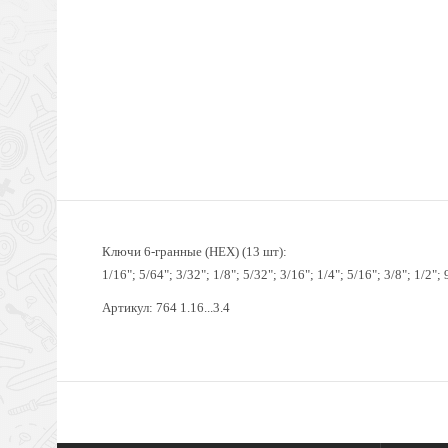
Ключи 6-гранные (HEX) (13 шт):
1/16
"
; 5/64
"
; 3/32
"
; 1/8
"
; 5/32
"
; 3/16
"
; 1/4
"
; 5/16
"
; 3/8
"
; 1/2
"
; 
Артикул: 764 1.16...3.4