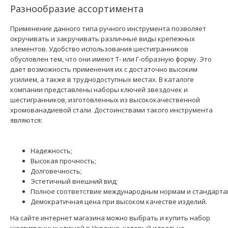
Разнообразие ассортимента
Применение данного типа ручного инструмента позволяет
окручивать и закручивать различные виды крепежных
элементов. Удобство использования шестигранников
обусловлен тем, что они имеют Т- или Г-образную форму. Это
Ключи 6-гранные (HEX) Г-образные длинные (9 шт): 1/16";
дает возможность применения их с достаточно высоким
5/64"; 3/32"; 1/8"; 5/32..
усилием, а также в труднодоступных местах. В каталоге
компании представлены наборы ключей звездочек и
шестигранников, изготовленных из высококачественной
хромованадиевой стали. Достоинствами такого инструмента
являются:
Надежность;
Высокая прочность;
Долговечность;
Эстетичный внешний вид;
Полное соответствие международным нормам и стандарта
Демократичная цена при высоком качестве изделий.
На сайте интернет магазина можно выбрать и купить набор