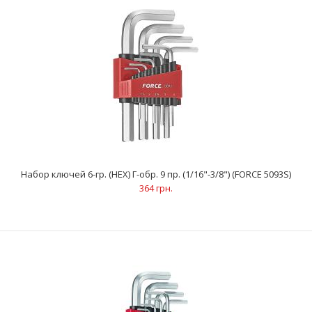
260 грн.
Ключи 6-гранные (HEX) Г-образные (7 шт): 1.5; 2; 2.5; 3; 4; 5;
6 ммАртикул: 764 015...06..
Набор ключей 6-гр. (HEX) Г-обр. 9 пр. (1/16"-3/8") (FORCE 5093S)
364 грн.