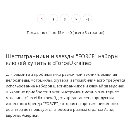
Ключи 6-гранные (HEX) Г-образные длинные (9 шт): 1.5; 2; 2.5; 3;
1
2
3
>
>|
4; 5; 6; 8; 10 ..
Показано с 1 по 15 из 40 (всего 3 страниц)
Шестигранники и звезды "FORCE" наборы
ключей купить в «ForceUkraine»
Для ремонта и профилактики различной техники, включая
велосипеды, мотоциклы, скутера, автомобили часто требуется
использование наборов шестигранников и ключей звездочек.
В Украине приобрести такой инструмент можно в интернет
магазине «ForceUkraine». Здесь представлена продукция
известного бренда "FORCE", которая на протяжении многих
десятков лет пользуется спросом в разных странах Азии,
Европы, Америки.
Набор ключей 6-гр. (HEX) Г-обр. длинных 9 пр. (1/16"-3/8")
(FORCE 5093LS)
401 грн.