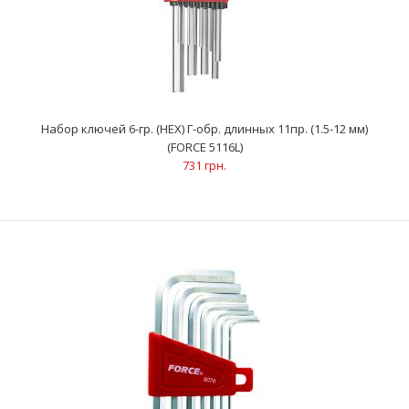
Набор ключей 6-гр. (HEX) Г-обр. 9 пр. (1/16"-3/8") (FORCE 5093S)
364 грн.
Набор ключей 6-гр. (HEX) Г-обр. длинных 11пр. (1.5-12 мм)
(FORCE 5116L)
731 грн.
Ключи 6-гранные Г-образные (9 шт): 1/16"; 5/64"; 3/32"; 1/8";
5/32"; 3/16"; 1/4"; 5/16"; 3..