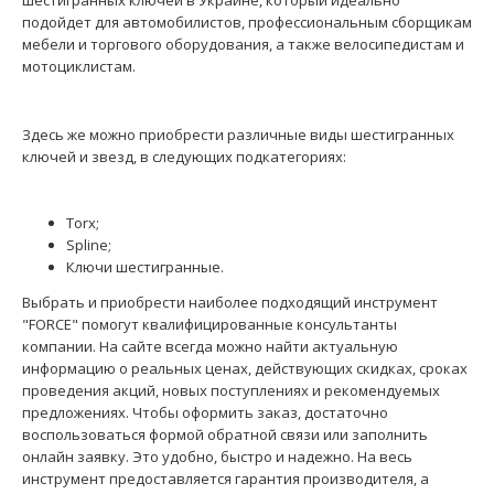
шестигранных ключей в Украине, который идеально
подойдет для автомобилистов, профессиональным сборщикам
Набор ключей 6-гр. (HEX) Г-обр. екстрадлинных 7 пр. (1.5-6 мм)
мебели и торгового оборудования, а также велосипедистам и
(FORCE 5076XL)
295 грн.
мотоциклистам.
Здесь же можно приобрести различные виды шестигранных
ключей и звезд, в следующих подкатегориях:
Ключи 6-гранные (HEX) Г-образные экстрадлинных (7 шт): 1.5;
Torx;
2; 2.5; 3; 4; 5; 6; ммАртикул: 764 ..
Spline;
Ключи шестигранные.
Выбрать и приобрести наиболее подходящий инструмент
"FORCE" помогут квалифицированные консультанты
компании. На сайте всегда можно найти актуальную
информацию о реальных ценах, действующих скидках, сроках
проведения акций, новых поступлениях и рекомендуемых
предложениях. Чтобы оформить заказ, достаточно
воспользоваться формой обратной связи или заполнить
онлайн заявку. Это удобно, быстро и надежно. На весь
инструмент предоставляется гарантия производителя, а