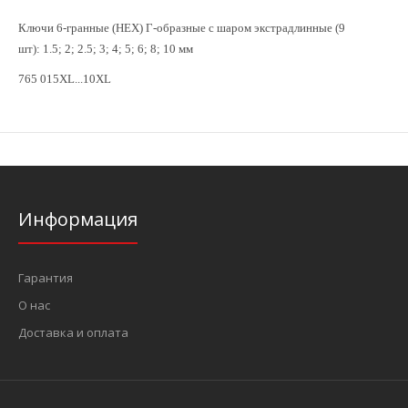
Ключи 6-гранные (HEX) Г-образные с шаром экстрадлинные (9
шт):
1.5; 2; 2.5; 3; 4; 5; 6; 8; 10 мм
765 015XL...10XL
Информация
Гарантия
О нас
Доставка и оплата