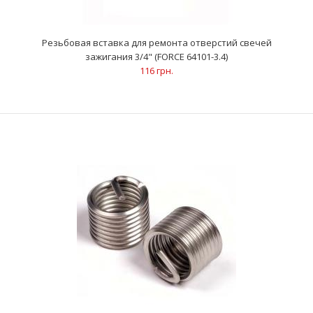
ОписаниеВосстанавливает поврежденную резьбу в
алюминиевых цилиндрических головкахПоврежденная
Резьбовая вставка для ремонта отверстий свечей
резьба..
зажигания 3/4" (FORCE 64101-3.4)
116 грн.
Резьбовая вставка для ремонта отверстий свечей
зажигания 3/4" (FORCE 64101-3.4)