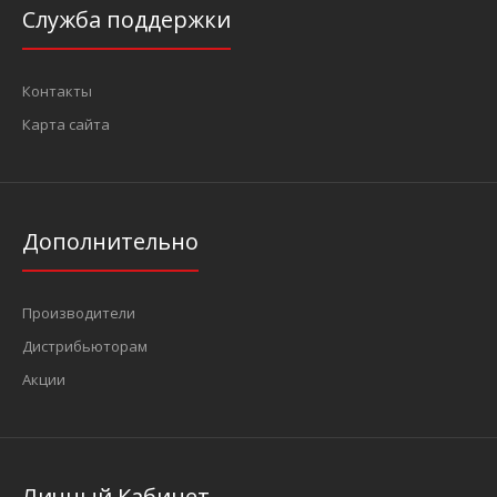
Служба поддержки
..
Контакты
Карта сайта
Дополнительно
Производители
Дистрибьюторам
Акции
Набор для восстановления резьбы М12х1.5 12 пр. (FORCE
912U6)
Личный Кабинет