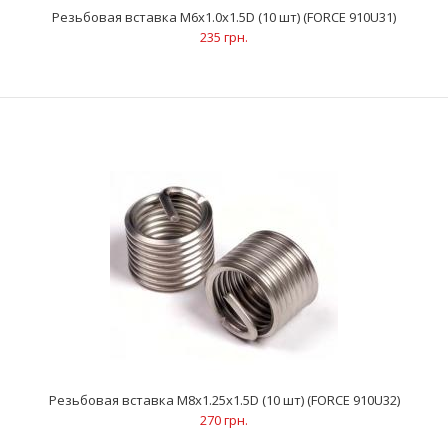
116 грн.
Резьбовая вставка M6x1.0x1.5D (10 шт) (FORCE 910U31)
235 грн.
ОписаниеВосстанавливает поврежденную резьбу в
алюминиевых цилиндрических головках Поврежденная
резьб..
Резьбовая вставка M8x1.25x1.5D (10 шт) (FORCE 910U32)
270 грн.