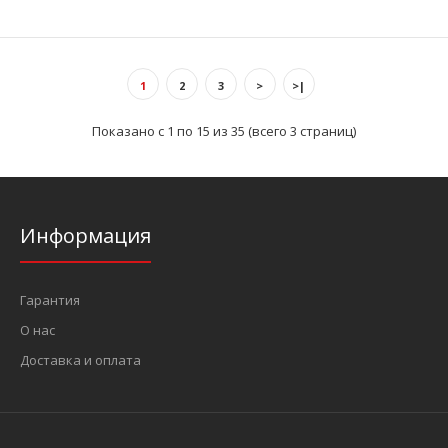
..
1
2
3
>
>|
Показано с 1 по 15 из 35 (всего 3 страниц)
Информация
Гарантия
О нас
Доставка и оплата
Набор для восстановления резьбы М12х1.25 12 пр. (FORCE
912U5)
2 367 грн.