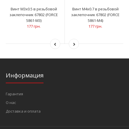
Винт M3x0.5 в резьбовой
Винт M4x0.7 в резьбовой
заклепочник 67802 (FORCE
заклепочник 67802 (FORCE
5861-M3)
5861-M4)
177 грн.
177 грн.
Информация
Гарантия
О нас
Доставка и оплата