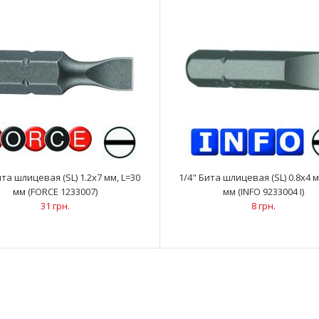
27 грн.
ита шлицевая (SL) 1.2х7 мм, L=30
1/4" Бита шлицевая (SL) 0.8х4 м
мм (FORCE 1233007)
мм (INFO 9233004 I)
1/4" Бита шлицевая (SL) 0.8х5 мм, L=50 мм
..
31 грн.
8 грн.
(FORCE 1235005)
31 грн.