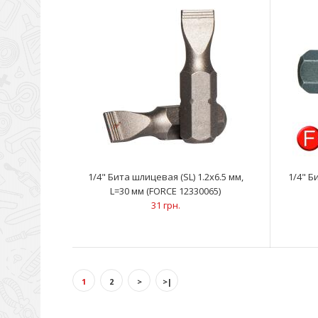
1/4" Бита шлицевая (SL) 1.2х6.5 мм,
1/4" Б
L=30 мм (FORCE 12330065)
31 грн.
1
2
>
>|