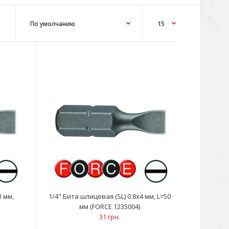
3 мм,
1/4" Бита шлицевая (SL) 0.8х4 мм, L=50
мм (FORCE 1235004)
31 грн.